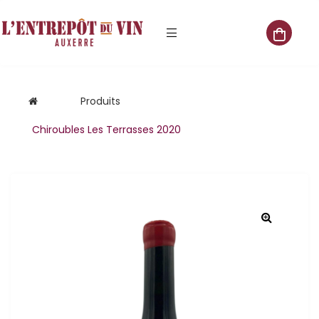
e vente
Produits
Chiroubles Les Terrasses 2020
s
 cave
que
que
aliste