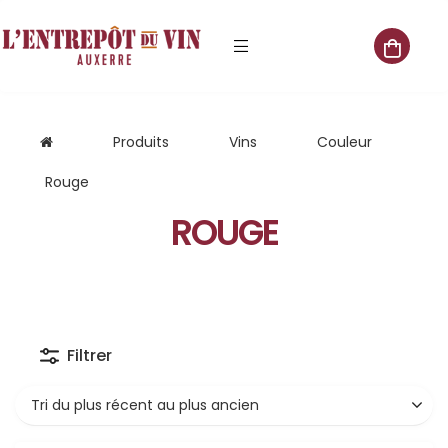
e vente
Produits
Vins
Couleur
Rouge
ROUGE
s
 cave
que
Filtrer
que
aliste
Tri du plus récent au plus ancien