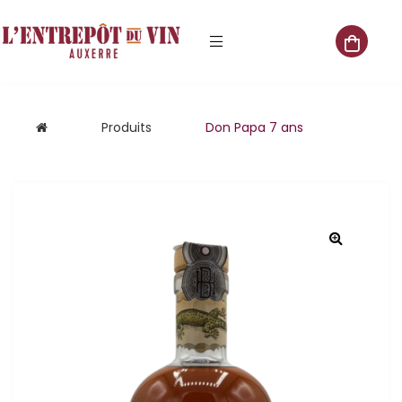
e vente
Produits
Don Papa 7 ans
s
 cave
que
que
aliste