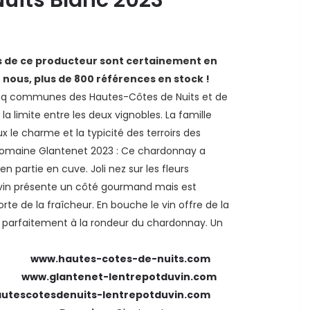
ns de ce producteur sont certainement en
z nous, plus de 800 références en stock !
cinq communes des Hautes-Côtes de Nuits et de
 la limite entre les deux vignobles. La famille
le charme et la typicité des terroirs des
Domaine Glantenet 2023 : Ce chardonnay a
n partie en cuve. Joli nez sur les fleurs
Le vin présente un côté gourmand mais est
rte de la fraîcheur. En bouche le vin offre de la
lie parfaitement à la rondeur du chardonnay. Un
uits :
www.hautes-cotes-de-nuits.com
et :
www.glantenet-lentrepotduvin.com
utescotesdenuits-lentrepotduvin.com