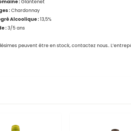
omaine :
Glantenet
es :
Chardonnay
gré Alcoolique :
13,5%
e :
3/5 ans
llésimes peuvent être en stock, contactez nous.. L’entrep