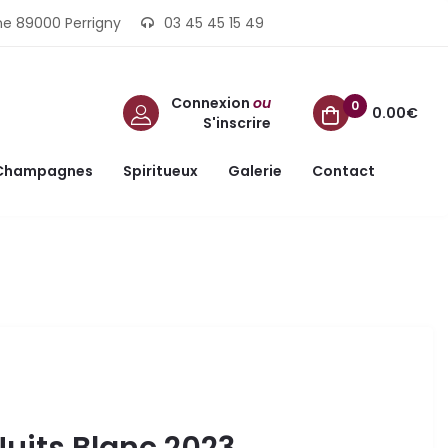
ine 89000 Perrigny
03 45 45 15 49
Connexion
ou
0
0.00€
S'inscrire
Champagnes
Spiritueux
Galerie
Contact
uits Blanc 2023