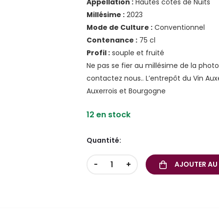
Appellation :
Hautes côtes d
Millésime :
20
Mode de Culture :
Convent
Contenance :
75 
Profil :
souple et fruité
Ne pas se fier au millésime de la phot
contactez nous.. L’entrepôt du Vin Aux
Auxerrois et Bourgogne
12 en stock
Quantité:
-
+
AJOUTER AU 