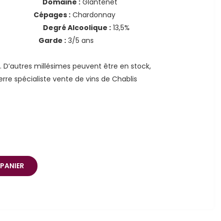
e Nuits
Domaine :
Glantenet
23
Cépages :
Chardonnay
ionnel
Degré Alcoolique :
13,5%
cl
Garde :
3/5 ans
o. D’autres millésimes peuvent être en stock,
erre spécialiste vente de vins de Chablis
PANIER