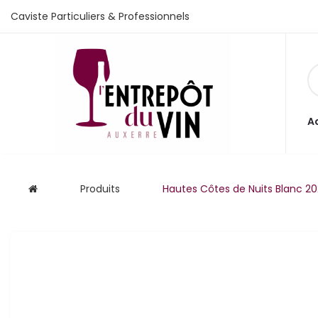
Caviste Particuliers & Professionnels
e vente
A
s
Produits
Hautes Côtes de Nuits Blanc 2
 cave
que
que
aliste