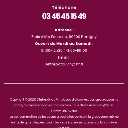
Téléphone
03 45 45 15 49
Adresse :
5 bis Allée Fontaine, 89000 Perrigny
Ouvert du Mardi au Samedi :
9h30-12h30, 14h00-19h00
Email :
lentrepotduvin@sfr.fr
Copyright © 2020 L’Entrepôt du Vin. L’abus d’alcool est dangeureux pour la
santé, à consommer avec modération. Tous droits réservés. @2020
Communik&Vous
La consommation de boissons alcoolisées pendant la grossesse, même
en faible quantité, peut avoir des conséquences graves sur la santé de
l’enfant.