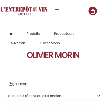
e vente
Produits
Producteurs
Auxerrois
Olivier Morin
OLIVIER MORIN
s
 cave
que
Filtrer
que
aliste
Tri du plus récent au plus ancien