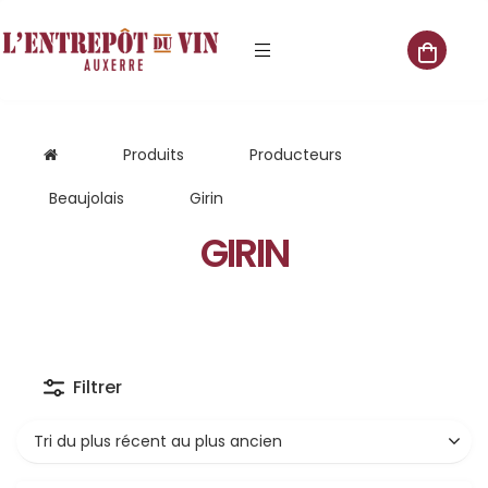
e vente
Produits
Producteurs
Beaujolais
Girin
GIRIN
s
 cave
que
Filtrer
que
aliste
Tri du plus récent au plus ancien