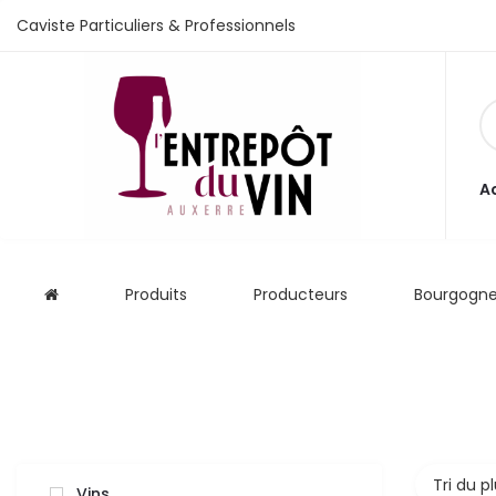
Caviste Particuliers & Professionnels
e vente
A
s
Produits
Producteurs
Bourgogn
 cave
que
que
aliste
Tri du p
Vins