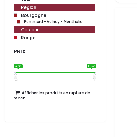
Région
Bourgogne
Pommard - Volnay - Monthelie
Couleur
Rouge
PRIX
47€
69€
47
69
Afficher les produits en rupture de
stock