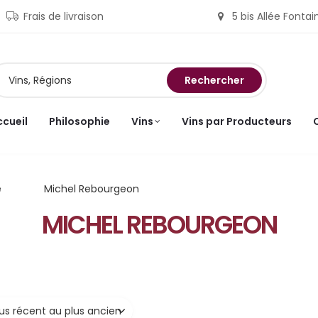
Frais de livraison
5 bis Allée Fonta
Rechercher
ccueil
Philosophie
Vins
Vins par Producteurs
e
Michel Rebourgeon
MICHEL REBOURGEON
lus récent au plus ancien