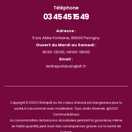
Téléphone
03 45 45 15 49
Adresse :
5 bis Allée Fontaine, 89000 Perrigny
Ouvert du Mardi au Samedi :
9h30-12h30, 14h00-19h00
Email :
lentrepotduvin@sfr.fr
Copyright © 2020 L’Entrepôt du Vin. L’abus d’alcool est dangeureux pour la
santé, à consommer avec modération. Tous droits réservés. @2020
Communik&Vous
La consommation de boissons alcoolisées pendant la grossesse, même
en faible quantité, peut avoir des conséquences graves sur la santé de
l’enfant.