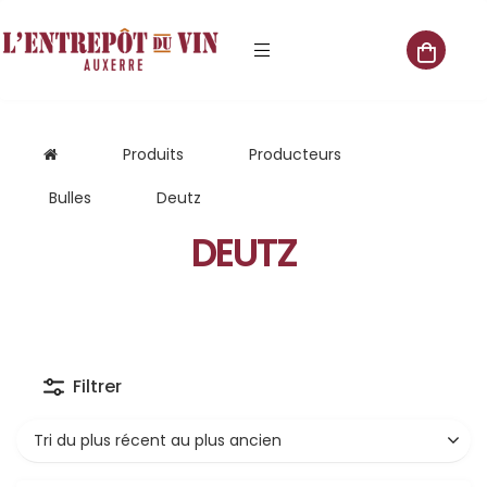
e vente
Produits
Producteurs
Bulles
Deutz
DEUTZ
s
 cave
que
Filtrer
que
aliste
Tri du plus récent au plus ancien