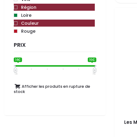
Région
Loire
Couleur
Rouge
PRIX
14€
16€
14
16
Afficher les produits en rupture de
stock
Les 