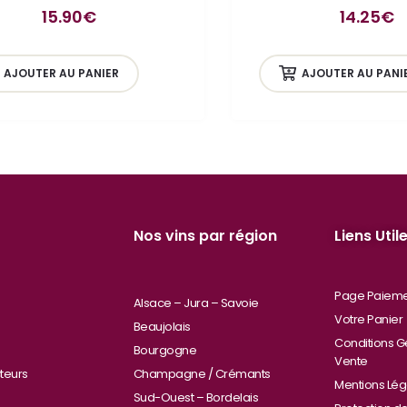
15.90
€
14.25
€
AJOUTER AU PANIER
AJOUTER AU PANI
Nos vins par région
Liens Util
Page Paiem
Alsace – Jura – Savoie
Votre Panier
Beaujolais
Conditions G
Bourgogne
Vente
teurs
Champagne / Crémants
Mentions Lég
Sud-Ouest – Bordelais