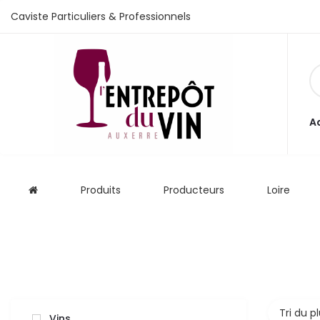
Caviste Particuliers & Professionnels
e vente
A
s
Produits
Producteurs
Loire
 cave
que
que
aliste
Tri du p
Vins