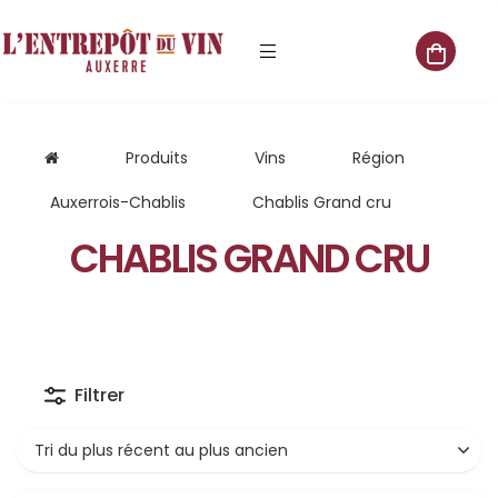
e vente
Produits
Vins
Région
Auxerrois-Chablis
Chablis Grand cru
CHABLIS GRAND CRU
s
 cave
que
Filtrer
que
aliste
Tri du plus récent au plus ancien