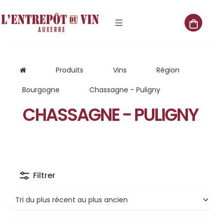
e vente
Produits
Vins
Région
Bourgogne
Chassagne - Puligny
CHASSAGNE - PULIGNY
s
 cave
que
Filtrer
que
aliste
Tri du plus récent au plus ancien