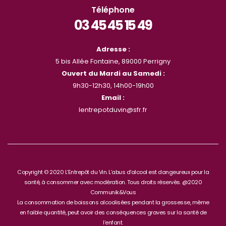
Téléphone
03 45 45 15 49
Adresse :
5 bis Allée Fontaine, 89000 Perrigny
Ouvert du Mardi au Samedi :
9h30-12h30, 14h00-19h00
Email :
lentrepotduvin@sfr.fr
Copyright © 2020 L’Entrepôt du Vin. L’abus d’alcool est dangeureux pour la
santé, à consommer avec modération. Tous droits réservés. @2020
Communik&Vous
La consommation de boissons alcoolisées pendant la grossesse, même
en faible quantité, peut avoir des conséquences graves sur la santé de
l’enfant.