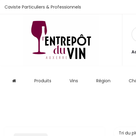
Caviste Particuliers & Professionnels
e vente
A
s
Produits
Vins
Région
Ch
 cave
que
que
aliste
Tri du p