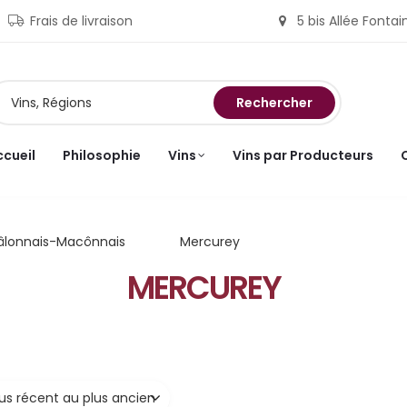
Frais de livraison
5 bis Allée Fonta
Rechercher
ccueil
Philosophie
Vins
Vins par Producteurs
âlonnais-Macônnais
Mercurey
MERCUREY
lus récent au plus ancien