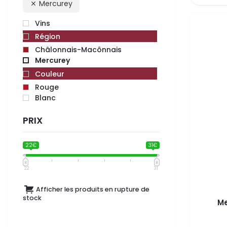
Mercurey
Vins
Région
Châlonnais-Macônnais
Mercurey
Couleur
Rouge
Blanc
PRIX
22€
31€
22
31
Afficher les produits en rupture de
stock
Me