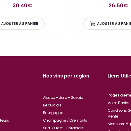
30.40
€
26.50
€
AJOUTER AU PANIER
AJOUTER AU PANI
Nos vins par région
Liens Util
Page Paiem
Alsace – Jura – Savoie
Votre Panier
Beaujolais
Conditions G
Bourgogne
Vente
teurs
Champagne / Crémants
Mentions Lég
Sud-Ouest – Bordelais