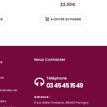
22.30
€
ER
AJOUTER AU PANIER
Nous Contacter
es
ent
Téléphone
03 45 45 15 49
énérales de
Adresse :
ales
5 bis Allée Fontaine, 89000 Perrigny