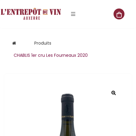
e vente
Produits
CHABLIS 1er cru Les Fourneaux 2020
s
 cave
que
que
aliste