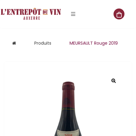
e vente
Produits
MEURSAULT Rouge 2019
s
 cave
que
que
aliste