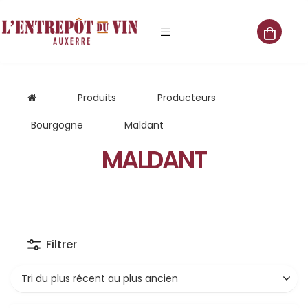
e vente
Produits
Producteurs
Bourgogne
Maldant
MALDANT
s
 cave
que
Filtrer
que
aliste
Tri du plus récent au plus ancien