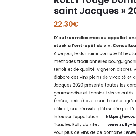
saint Jacques » 
22.30
€
D’autres millésimes ou appellatio
stock à l’entrepôt du vin, Consulte
A ce jour, le domaine compte 18 hectare
méthodes traditionnelles bourguigno
terroir et de qualité. Vigneron discret
élabore des vins pleins de vivacité et a
Jacques 2020 présente toutes les carac
gourmandise et tannins très veloutés. Le
(mûre, cerise) avec une touche agréabl
délicat, une réussite plébiscitée par L’
Infos sur l’appellation
https://www.
Tous les Rully du site
:
www.rully-l
Pour plus de vins de ce domaine
:
www