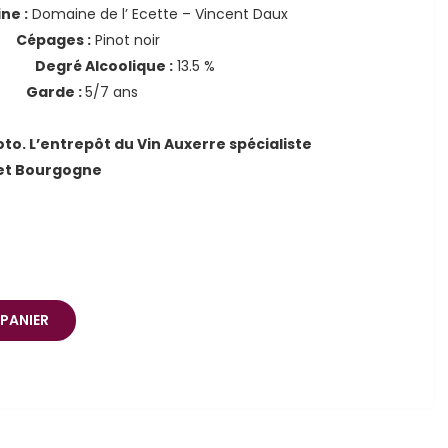
ne :
Domaine de l’ Ecette – Vincent Daux
0
Cépages :
Pinot noir
nel
Degré Alcoolique :
13.5 %
l
Garde :
5/7 ans
oto. L’entrepôt du Vin Auxerre spécialiste
 et Bourgogne
PANIER