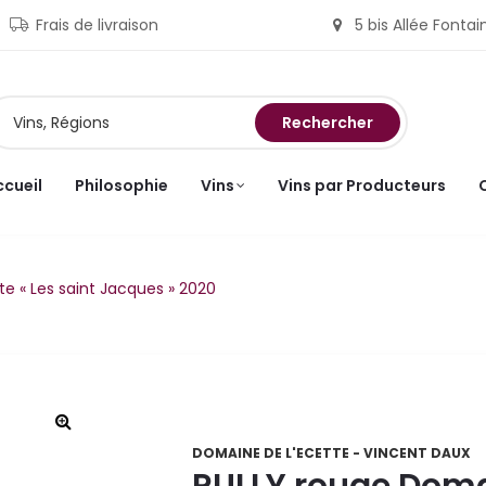
Frais de livraison
5 bis Allée Fonta
Rechercher
ccueil
Philosophie
Vins
Vins par Producteurs
te « Les saint Jacques » 2020
DOMAINE DE L'ECETTE - VINCENT DAUX
RULLY rouge Domai