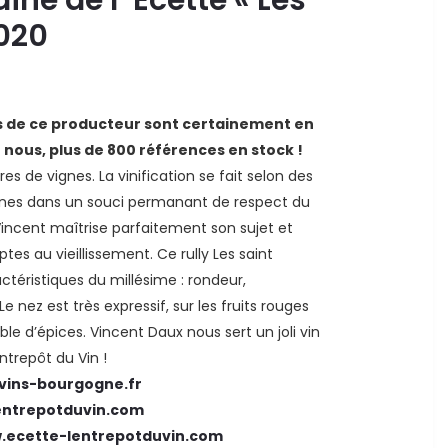
2020
ns de ce producteur sont certainement en
z nous, plus de 800 références en stock !
s de vignes. La vinification se fait selon des
nnes dans un souci permanant de respect du
, Vincent maîtrise parfaitement son sujet et
ptes au vieillissement. Ce rully Les saint
téristiques du millésime : rondeur,
 nez est très expressif, sur les fruits rouges
e d’épices. Vincent Daux nous sert un joli vin
entrepôt du Vin !
vins-bourgogne.fr
entrepotduvin.com
.ecette-lentrepotduvin.com