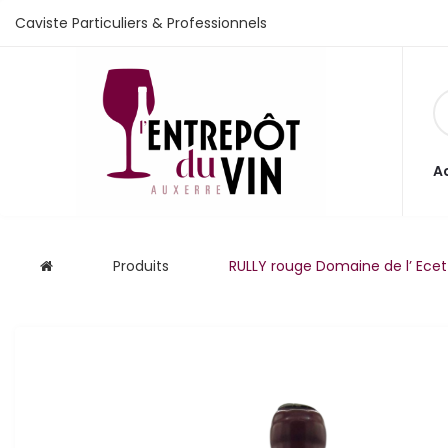
Caviste Particuliers & Professionnels
e vente
A
s
Produits
RULLY rouge Domaine de l’ Ecet
 cave
que
que
aliste