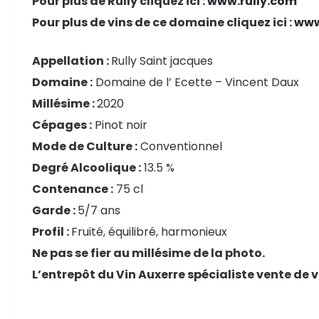
Pour plus de Rully cliquez ici :
www.rully.com
Pour plus de vins de ce domaine cliquez ici :
www
Appellation :
Rully Saint jacques
Domaine :
Domaine de l’ Ecette – Vincent Daux
Millésime :
2020
Cépages :
Pinot noir
Mode de Culture :
Conventionnel
Degré Alcoolique :
13.5 %
Contenance :
75 cl
Garde :
5/7 ans
Profil :
Fruité, équilibré, harmonieux
Ne pas se fier au millésime de la photo.
L’entrepôt du Vin Auxerre spécialiste vente de 