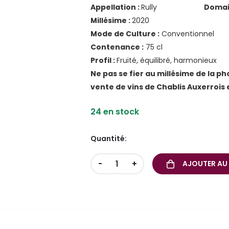
Appellation :
Rully
Domai
Millésime :
202
Mode de Culture :
Convention
Contenance :
75 c
Profil :
Fruité, équilibré, harmonieux
Ne pas se fier au millésime de la ph
vente de vins de Chablis Auxerrois
24 en stock
Quantité:
-
+
AJOUTER AU 