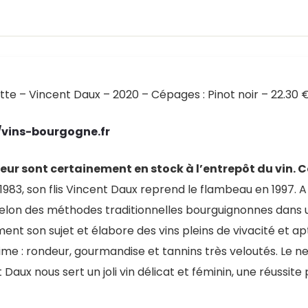
ette – Vincent Daux – 2020 – Cépages : Pinot noir – 22.30 
/vins-bourgogne.fr
ur sont certainement en stock à l’entrepôt du vin. C
en 1983, son flis Vincent Daux reprend le flambeau en 1997.
it selon des méthodes traditionnelles bourguignonnes dans
ent son sujet et élabore des vins pleins de vivacité et apt
me : rondeur, gourmandise et tannins très veloutés. Le nez 
aux nous sert un joli vin délicat et féminin, une réussite 