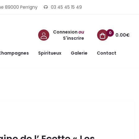
ine 89000 Perrigny
03 45 45 15 49
Connexion
ou
0
0.00€
S'inscrire
Champagnes
Spiritueux
Galerie
Contact
ne de l’ Ecette « Les