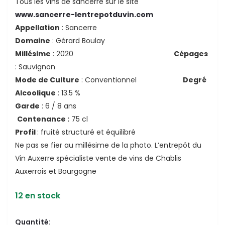
Tous les vins de sancerre sur le site
www.sancerre-lentrepotduvin.com
Appellation
: Sancerre
Domaine
: Gérard Boulay
Millésime
: 2020
Cépages
: Sauvignon
Mode de Culture
: Conventionnel
Degré
Alcoolique
: 13.5 %
Garde
: 6 / 8 ans
Contenance :
75 cl
Profil
: fruité structuré et équilibré
Ne pas se fier au millésime de la photo. L’entrepôt du
Vin Auxerre spécialiste vente de vins de Chablis
Auxerrois et Bourgogne
12 en stock
Quantité: