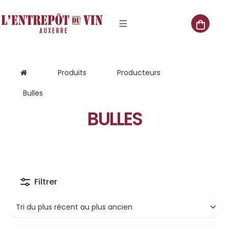
e vente
Produits
Producteurs
Bulles
BULLES
s
 cave
que
Filtrer
que
aliste
Tri du plus récent au plus ancien