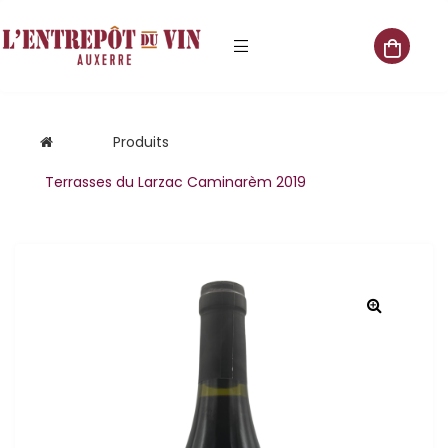
e vente
Produits
Terrasses du Larzac Caminarèm 2019
s
 cave
que
que
aliste