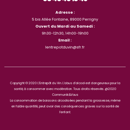
Adresse :
5 bis Allée Fontaine, 89000 Perrigny
Ouvert du Mardi au Samedi :
9h30-12h30, 14h00-19h00
Email :
lentrepotduvin@sfr.fr
Copyright © 2020 L’Entrepôt du Vin. L’abus d’alcool est dangeureux pour la
santé, à consommer avec modération. Tous droits réservés. @2020
Communik&Vous
La consommation de boissons alcoolisées pendant la grossesse, même
en faible quantité, peut avoir des conséquences graves sur la santé de
l’enfant.