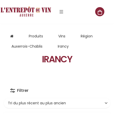
e vente
Produits
Vins
Région
Auxerrois-Chablis
Irancy
IRANCY
s
 cave
que
Filtrer
que
aliste
Tri du plus récent au plus ancien