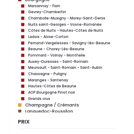
Marsannay - Fixin
Gevrey-Chambertin
Chambolle-Musigny - Morey-Saint-Denis
Nuits saint-Georges - Vosne-Romanée
Côtes de Nuits - Hautes-Côtes de Nuits
Ladoix - Aloxe-Corton
Pernand-Vergelesses - Savigny-lès-Beaune
Beaune - Chorey-Lès-Beaune
Pommard - Volnay - Monthelie
Auxey-Duresses - Saint-Romain
Meursault - Saint-Romain - Saint-Aubin
Chassagne - Puligny
Maranges - Santenay
Hautes-Côtes de Beaune
AOP Bourgogne Pinot noir
Grands crus
Champagne / Crémants
Languedoc-Roussilon
Rhône - Provence - Corse
PRIX
Loire
Sancerre_Pouilly fumé