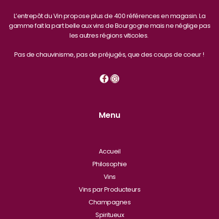
Bourgogne Côte Chalonnaise
chardonnay
L’entrepôt du Vin propose plus de 400 références en magasin. La
Bourgogne Côte Chalonnaise Pinot noir
gamme fait la part belle aux vins de Bourgogne mais ne néglige pas
les autres régions viticoles.
Couleur
Rouge
Pas de chauvinisme, pas de préjugés, que des coups de coeur !
Blanc
Rosé
Effervescent
Menu
Accueil
Philosophie
Vins
Vins par Producteurs
Champagnes
Spiritueux