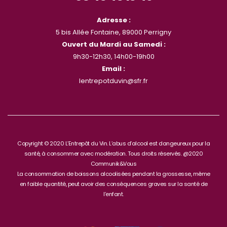
Adresse :
5 bis Allée Fontaine, 89000 Perrigny
Ouvert du Mardi au Samedi :
9h30-12h30, 14h00-19h00
Email :
lentrepotduvin@sfr.fr
Copyright © 2020 L’Entrepôt du Vin. L’abus d’alcool est dangeureux pour la
santé, à consommer avec modération. Tous droits réservés. @2020
Communik&Vous
La consommation de boissons alcoolisées pendant la grossesse, même
en faible quantité, peut avoir des conséquences graves sur la santé de
l’enfant.