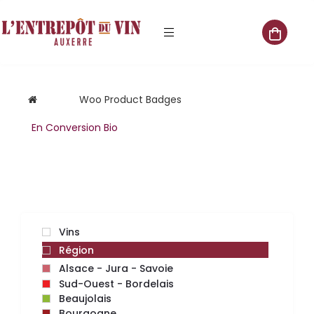
e vente
Woo Product Badges
En Conversion Bio
s
 cave
que
Vins
Région
que
Alsace - Jura - Savoie
aliste
Sud-Ouest - Bordelais
Beaujolais
Bourgogne