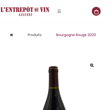
e vente
Produits
Bourgogne Rouge 2020
s
 cave
que
que
aliste