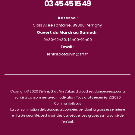
03 45 45 15 49
Adresse :
5 bis Allée Fontaine, 89000 Perrigny
Ouvert du Mardi au Samedi :
9h30-12h30, 14h00-19h00
Email :
lentrepotduvin@sfr.fr
Copyright © 2020 L’Entrepôt du Vin. L’abus d’alcool est dangeureux pour la
santé, à consommer avec modération. Tous droits réservés. @2020
Communik&Vous
La consommation de boissons alcoolisées pendant la grossesse, même
en faible quantité, peut avoir des conséquences graves sur la santé de
l’enfant.