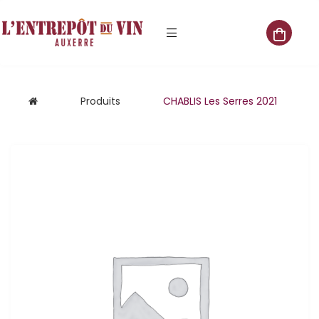
e vente
Produits
CHABLIS Les Serres 2021
s
 cave
que
que
aliste