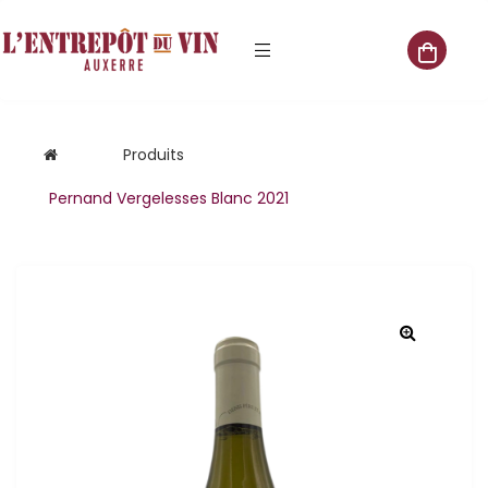
e vente
Produits
Pernand Vergelesses Blanc 2021
s
 cave
que
que
aliste