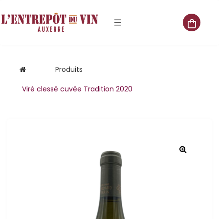
e vente
Produits
Viré clessé cuvée Tradition 2020
s
 cave
que
que
aliste