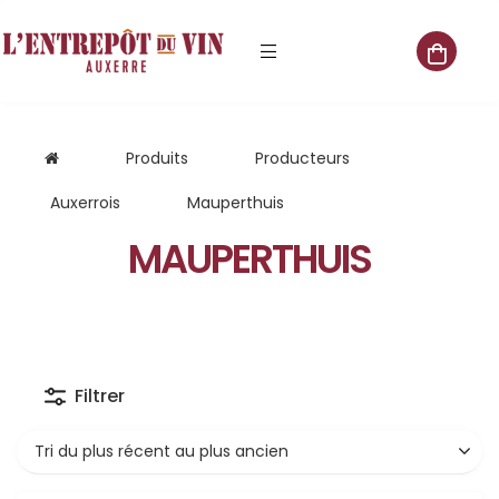
e vente
Produits
Producteurs
Auxerrois
Mauperthuis
MAUPERTHUIS
s
 cave
que
Filtrer
que
aliste
Tri du plus récent au plus ancien