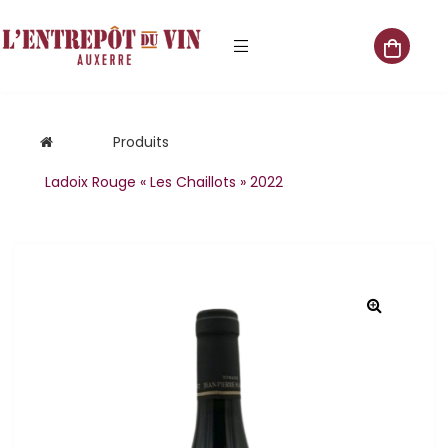
e vente
Produits
Ladoix Rouge « Les Chaillots » 2022
s
 cave
que
que
aliste