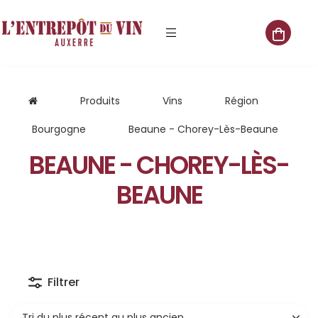
e vente
Produits
Vins
Région
Bourgogne
Beaune - Chorey-Lès-Beaune
BEAUNE - CHOREY-LÈS-
s
BEAUNE
 cave
que
que
aliste
Filtrer
Tri du plus récent au plus ancien