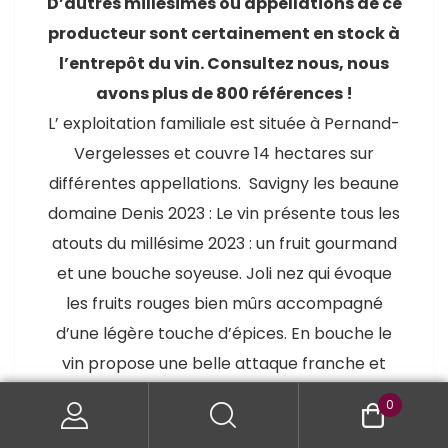
D’autres millésimes ou appellations de ce
producteur sont certainement en stock à
l’entrepôt du vin. Consultez nous, nous
avons plus de 800 références !
L’ exploitation familiale est située à Pernand-
Vergelesses et couvre 14 hectares sur
différentes appellations. Savigny les beaune
domaine Denis 2023 : Le vin présente tous les
atouts du millésime 2023 : un fruit gourmand
et une bouche soyeuse. Joli nez qui évoque
les fruits rouges bien mûrs accompagné
d’une légère touche d’épices. En bouche le
vin propose une belle attaque franche et
généreuse, d’une belle amplitude. La
0
structure est épaulée par des tanins soyeux